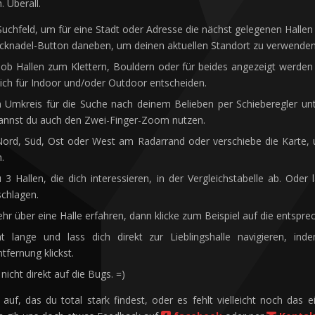
. Überall.
uchfeld, um für eine Stadt oder Adresse die nächst gelegenen Hallen z
ecknadel-Button daneben, um deinen aktuellen Standort zu verwenden
ob Hallen zum Klettern, Bouldern oder für beides angezeigt werden 
ich für Indoor und/oder Outdoor entscheiden.
 Umkreis für die Suche nach deinem Belieben per Schieberegler un
kannst du auch den Zwei-Finger-Zoom nutzen.
Nord, Süd, Ost oder West am Radarrand oder verschiebe die Karte, 
.
 3 Hallen, die dich interessieren, in der Vergleichstabelle ab. Oder l
schlagen.
ehr über eine Halle erfahren, dann klicke zum Beispiel auf die entspre
ht lange und lass dich direkt zur Lieblingshalle navigieren, in
tfernung klickst.
nicht direkt auf die Bugs. =)
s auf, das du total stark findest, oder es fehlt vielleicht noch das 