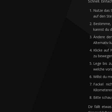
Schnell. Einfach
Nutze das S
auf den St
Bestimme, 
kannst du d
Ändere den
Alternativ 
Klicke auf 
zu bewegen
Lege bis zu
welche vor
Willst du m
Fackel nic
Kilometeren
Bitte schau 
Dir fällt etwa