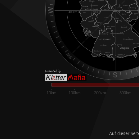
400km
200km
10km
100km
200km
300km
Auf dieser Sei