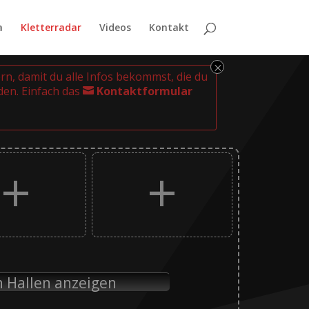
a
Kletterradar
Videos
Kontakt
M
ern, damit du alle Infos bekommst, die du
den. Einfach das
Kontaktformular

+
+
n Hallen anzeigen